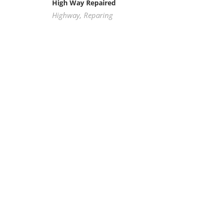
High Way Repaired
Highway
,
Reparing