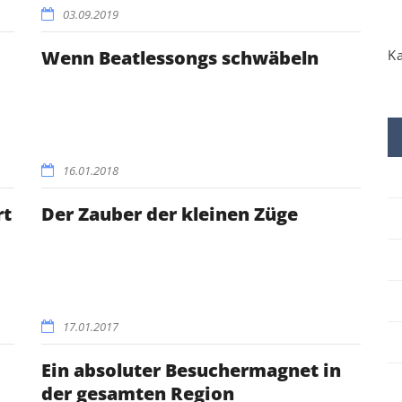
03.09.2019
K
Wenn Beatlessongs schwäbeln
16.01.2018
rt
Der Zauber der kleinen Züge
17.01.2017
Ein absoluter Besuchermagnet in
der gesamten Region