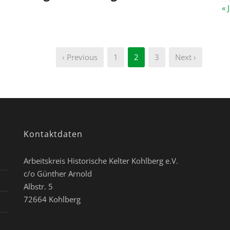
« 
‹ Previous
1
2
3
Next ›
Kontaktdaten
Arbeitskreis Historische Kelter Kohlberg e.V.
c/o Günther Arnold
Albstr. 5
72664 Kohlberg